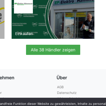
Einkaufen
Alle 38 Händler zeigen
nehmen
Über
AGB
r
Datenschutz
geber
Widerrufsbelehrung
dfreie Funktion dieser Website zu gewährleisten, Inhalte zu personalis
Kontakt