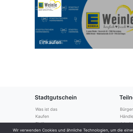
Einkaufen
Stadtgutschein
Teil
Was ist das
Bürger
Kaufen
Händle
Einlösen
Arbeit
Wir verwenden Cookies und ähnliche Technologien, um die einwan
Guthabenabfrage
Städte